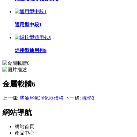
通用型中段1
焊接型通用包9
金屬載體6
上一條:
柴油尾氣凈化器價格
下一條:
襯墊3
網站導航
網站首頁
產品中心