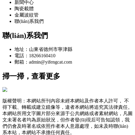
新聞中心
陶瓷載體
金屬波紋管
聯(lián)系我們
聯(lián)系我們
地址：山東省德州市寧津縣
電話：18266160410
郵箱：admin@yifengcat.com
掃一掃，查看更多
版權聲明：本網站所刊內容未經本網站及作者本人許可， 不
得下載、轉載或建立鏡像等，違者本網站將追究其法律責任。
本網站所用文字圖片部分來源于公共網絡或者素材網站，凡圖
文未署名者均為原始狀況，但作者發(fā)現后可告知認領，我
們仍會及時署名或依照作者本人意愿處理，如未及時聯(lián)
系本站，本網站不承擔任何責任。