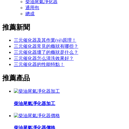
柴油尾氣凈化器
通用包
總成
推薦新聞
三元催化器及其作業(yè)原理！
三元催化器常見的癥狀有哪些？
三元催化器壞了的癥狀是什么？
三元催化器怎么清洗效果好？
三元催化器的性能特點！
推薦產品
柴油尾氣凈化器加工
柴油尾氣凈化器價格