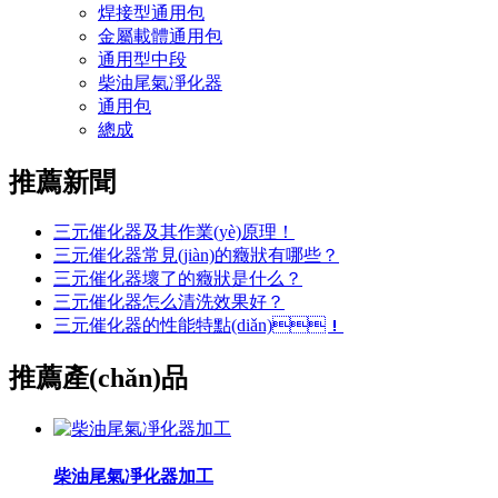
焊接型通用包
金屬載體通用包
通用型中段
柴油尾氣凈化器
通用包
總成
推薦新聞
三元催化器及其作業(yè)原理！
三元催化器常見(jiàn)的癥狀有哪些？
三元催化器壞了的癥狀是什么？
三元催化器怎么清洗效果好？
三元催化器的性能特點(diǎn)！
推薦產(chǎn)品
柴油尾氣凈化器加工