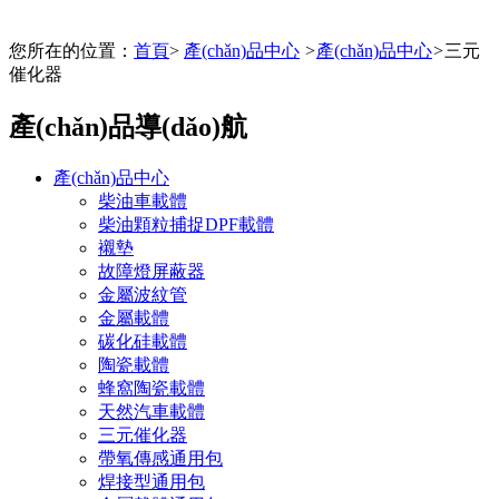
您所在的位置：
首頁
>
產(chǎn)品中心
>
產(chǎn)品中心
>
三元
催化器
產(chǎn)品導(dǎo)航
產(chǎn)品中心
柴油車載體
柴油顆粒捕捉DPF載體
襯墊
故障燈屏蔽器
金屬波紋管
金屬載體
碳化硅載體
陶瓷載體
蜂窩陶瓷載體
天然汽車載體
三元催化器
帶氧傳感通用包
焊接型通用包