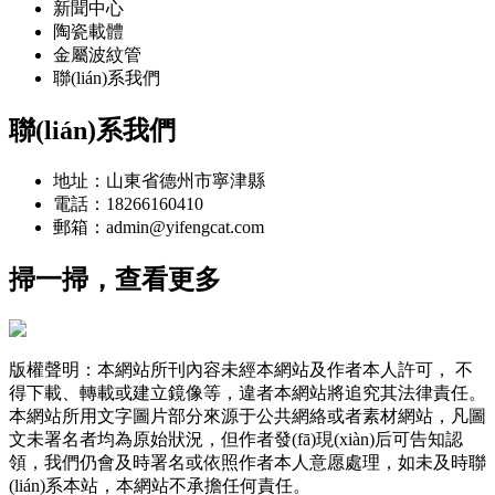
新聞中心
陶瓷載體
金屬波紋管
聯(lián)系我們
聯(lián)系我們
地址：山東省德州市寧津縣
電話：18266160410
郵箱：admin@yifengcat.com
掃一掃，查看更多
版權聲明：本網站所刊內容未經本網站及作者本人許可， 不
得下載、轉載或建立鏡像等，違者本網站將追究其法律責任。
本網站所用文字圖片部分來源于公共網絡或者素材網站，凡圖
文未署名者均為原始狀況，但作者發(fā)現(xiàn)后可告知認
領，我們仍會及時署名或依照作者本人意愿處理，如未及時聯
(lián)系本站，本網站不承擔任何責任。