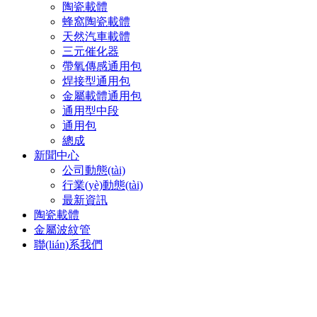
陶瓷載體
蜂窩陶瓷載體
天然汽車載體
三元催化器
帶氧傳感通用包
焊接型通用包
金屬載體通用包
通用型中段
通用包
總成
新聞中心
公司動態(tài)
行業(yè)動態(tài)
最新資訊
陶瓷載體
金屬波紋管
聯(lián)系我們