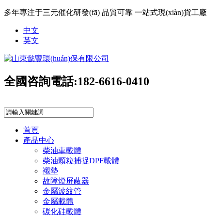
多年專注于三元催化研發(fā) 品質可靠 一站式現(xiàn)貨工廠
中文
英文
全國咨詢電話:
182-6616-0410
首頁
產品中心
柴油車載體
柴油顆粒捕捉DPF載體
襯墊
故障燈屏蔽器
金屬波紋管
金屬載體
碳化硅載體