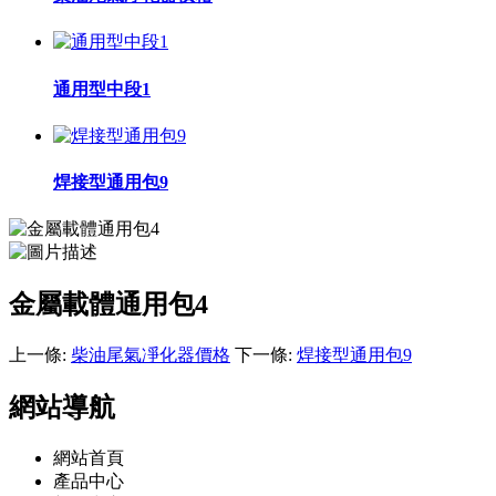
通用型中段1
焊接型通用包9
金屬載體通用包4
上一條:
柴油尾氣凈化器價格
下一條:
焊接型通用包9
網站導航
網站首頁
產品中心