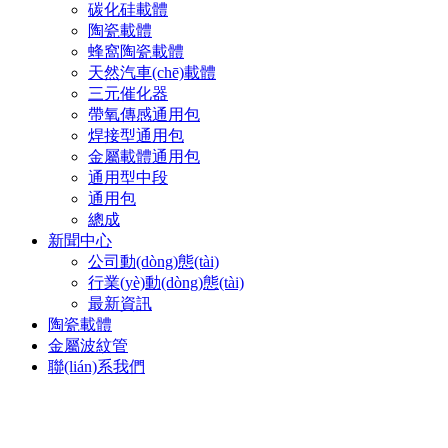
碳化硅載體
陶瓷載體
蜂窩陶瓷載體
天然汽車(chē)載體
三元催化器
帶氧傳感通用包
焊接型通用包
金屬載體通用包
通用型中段
通用包
總成
新聞中心
公司動(dòng)態(tài)
行業(yè)動(dòng)態(tài)
最新資訊
陶瓷載體
金屬波紋管
聯(lián)系我們