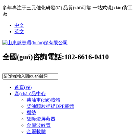
多年專注于三元催化研發(fā) 品質(zhì)可靠 一站式現(xiàn)貨工
廠
中文
英文
全國(guó)咨詢電話:
182-6616-0410
首頁(yè)
產(chǎn)品中心
柴油車(chē)載體
柴油顆粒捕捉DPF載體
襯墊
故障燈屏蔽器
金屬波紋管
金屬載體