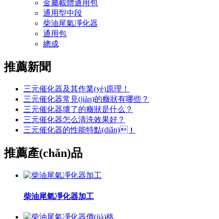
金屬載體通用包
通用型中段
柴油尾氣凈化器
通用包
總成
推薦新聞
三元催化器及其作業(yè)原理！
三元催化器常見(jiàn)的癥狀有哪些？
三元催化器壞了的癥狀是什么？
三元催化器怎么清洗效果好？
三元催化器的性能特點(diǎn)！
推薦產(chǎn)品
柴油尾氣凈化器加工