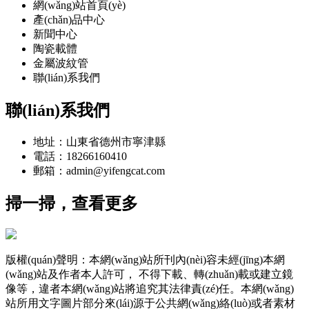
網(wǎng)站首頁(yè)
產(chǎn)品中心
新聞中心
陶瓷載體
金屬波紋管
聯(lián)系我們
聯(lián)系我們
地址：山東省德州市寧津縣
電話：18266160410
郵箱：admin@yifengcat.com
掃一掃，查看更多
版權(quán)聲明：本網(wǎng)站所刊內(nèi)容未經(jīng)本網
(wǎng)站及作者本人許可， 不得下載、轉(zhuǎn)載或建立鏡
像等，違者本網(wǎng)站將追究其法律責(zé)任。本網(wǎng)
站所用文字圖片部分來(lái)源于公共網(wǎng)絡(luò)或者素材