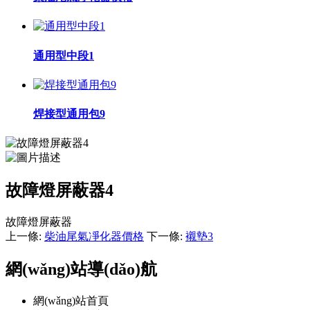
通用型中段1
焊接型通用包9
故障燈屏蔽器4
故障燈屏蔽器
上一條:
柴油尾氣凈化器價格
下一條:
襯墊3
網(wǎng)站導(dǎo)航
網(wǎng)站首頁