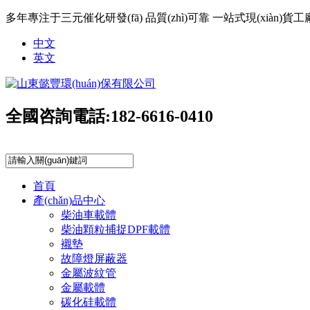
多年專注于三元催化研發(fā) 品質(zhì)可靠 一站式現(xiàn)貨工
中文
英文
全國咨詢電話:
182-6616-0410
首頁
產(chǎn)品中心
柴油車載體
柴油顆粒捕捉DPF載體
襯墊
故障燈屏蔽器
金屬波紋管
金屬載體
碳化硅載體