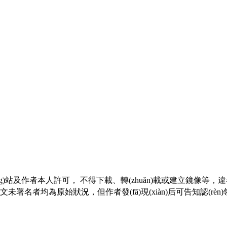
wǎng)站及作者本人許可， 不得下載、轉(zhuǎn)載或建立鏡像
文未署名者均為原始狀況，但作者發(fā)現(xiàn)后可告知認(rèn)領(