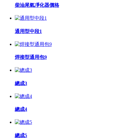
柴油尾氣凈化器價格
通用型中段1
焊接型通用包9
總成3
總成4
總成5