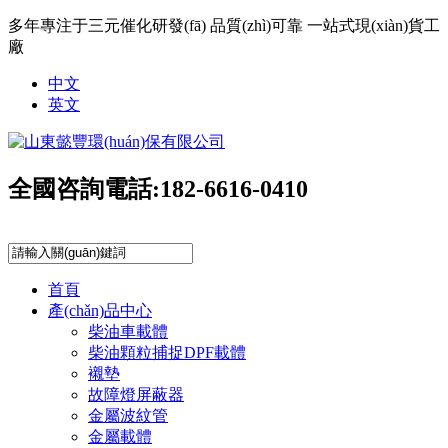
多年專注于三元催化研發(fā) 品質(zhì)可靠 一站式現(xiàn)貨工
廠
中文
英文
全國咨詢電話:
182-6616-0410
首頁
產(chǎn)品中心
柴油車載體
柴油顆粒捕捉DPF載體
襯墊
故障燈屏蔽器
金屬波紋管
金屬載體