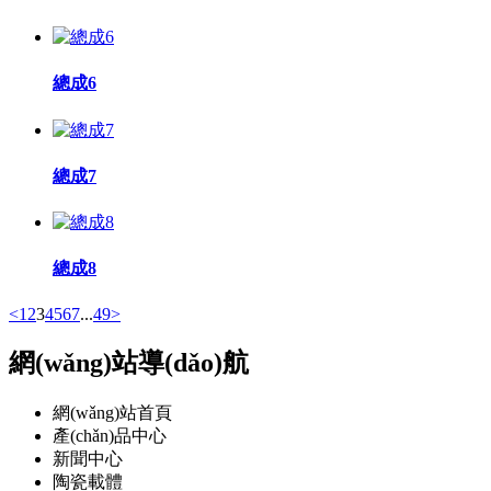
總成6
總成7
總成8
<
1
2
3
4
5
6
7
...
49
>
網(wǎng)站導(dǎo)航
網(wǎng)站首頁
產(chǎn)品中心
新聞中心
陶瓷載體