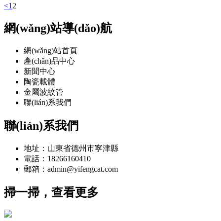
<
1
2
網(wǎng)站導(dǎo)航
網(wǎng)站首頁
產(chǎn)品中心
新聞中心
陶瓷載體
金屬波紋管
聯(lián)系我們
聯(lián)系我們
地址：山東省德州市寧津縣
電話：18266160410
郵箱：admin@yifengcat.com
掃一掃，查看更多